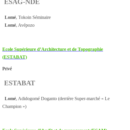
ESAG-NDE
Lomé
, Tokoin Séminaire
Lomé
, Avépozo
Ecole Supérieure d’Architecture et de Topographie
(ESTABAT)
Privé
ESTABAT
Lomé
, Adidogomé Doganto (derrière Super-marché « Le
Champion »)