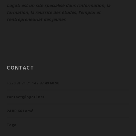
Logoti est un site spécialisé dans l’information, la
formation, la reussite des études, l’emploi et
l’entrepreneuriat des jeunes
CONTACT
+228 91 71 71 14 / 97 49 60 90
contact@logoti.net
24 BP 66 Lomé
Togo