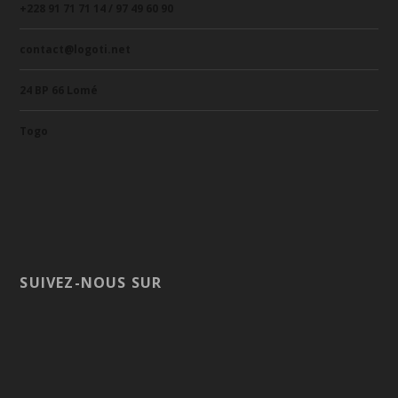
+228 91 71 71 14 / 97 49 60 90
contact@logoti.net
24 BP 66 Lomé
Togo
SUIVEZ-NOUS SUR