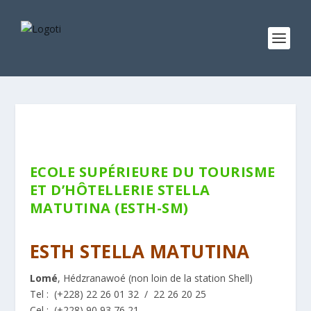
ECOLE SUPÉRIEURE DU TOURISME
ET D’HÔTELLERIE STELLA
MATUTINA (ESTH-SM)
Privé
ESTH STELLA MATUTINA
Lomé
, Hédzranawoé (non loin de la station Shell)
Tel :
(+228)
22 26 01 32 / 22 26 20 25
Cel : (+228)
90 93 76 21