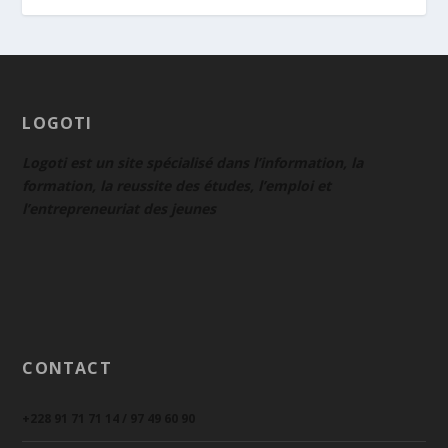
LOGOTI
Logoti est un site spécialisé dans l’information, la
formation, la reussite des études, l’emploi et
l’entrepreneuriat des jeunes
CONTACT
+228 91 71 71 14 / 97 49 60 90