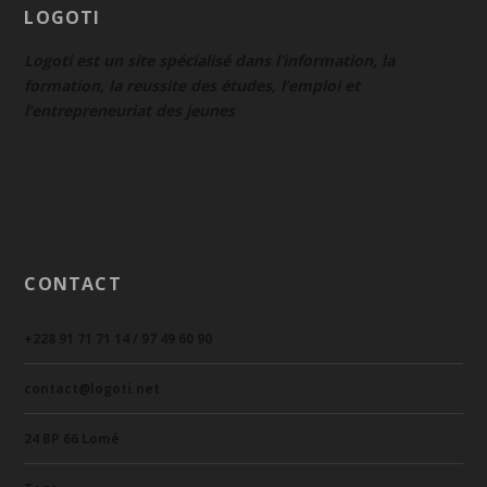
LOGOTI
Logoti est un site spécialisé dans l’information, la
formation, la reussite des études, l’emploi et
l’entrepreneuriat des jeunes
CONTACT
+228 91 71 71 14 / 97 49 60 90
contact@logoti.net
24 BP 66 Lomé