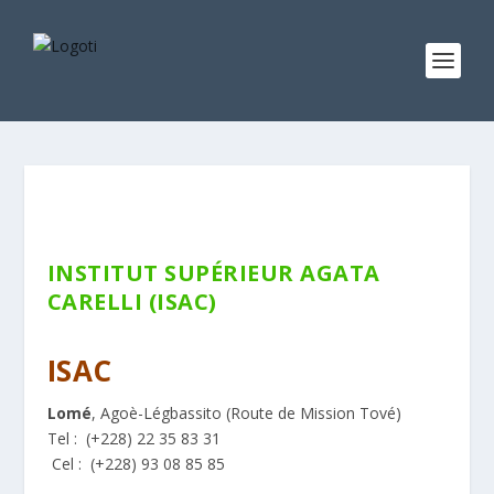
INSTITUT SUPÉRIEUR AGATA
CARELLI (ISAC)
Privé
ISAC
Lomé
, Agoè-Légbassito (Route de Mission Tové)
Tel :
(+228)
22 35 83 31
Cel : (+228)
93 08 85 85