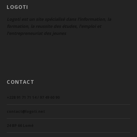
LOGOTI
Logoti est un site spécialisé dans l’information, la
formation, la reussite des études, l’emploi et
l’entrepreneuriat des jeunes
CONTACT
+228 91 71 71 14 / 97 49 60 90
contact@logoti.net
24 BP 66 Lomé