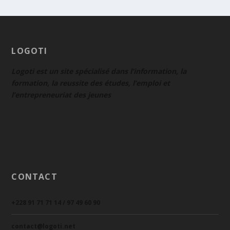
LOGOTI
Logoti est un site spécialisé dans l’information, la
formation, la reussite des études, l’emploi et
l’entrepreneuriat des jeunes
CONTACT
+228 91 71 71 14 / 97 49 60 90
contact@logoti.net