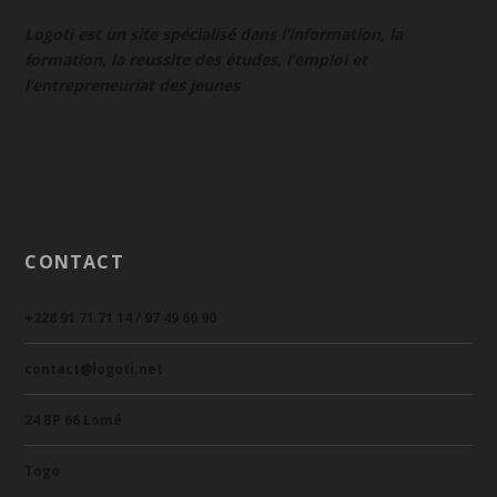
Logoti est un site spécialisé dans l’information, la
formation, la reussite des études, l’emploi et
l’entrepreneuriat des jeunes
CONTACT
+228 91 71 71 14 / 97 49 60 90
contact@logoti.net
24 BP 66 Lomé
Togo