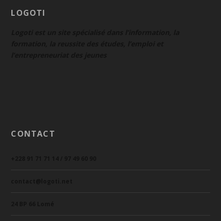
LOGOTI
Logoti est un site spécialisé dans l’information, la
formation, la reussite des études, l’emploi et
l’entrepreneuriat des jeunes
CONTACT
+228 91 71 71 14 / 97 49 60 90
contact@logoti.net
24 BP 66 Lomé