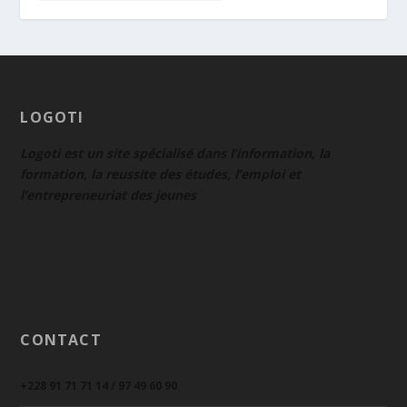
LOGOTI
Logoti est un site spécialisé dans l’information, la
formation, la reussite des études, l’emploi et
l’entrepreneuriat des jeunes
CONTACT
+228 91 71 71 14 / 97 49 60 90