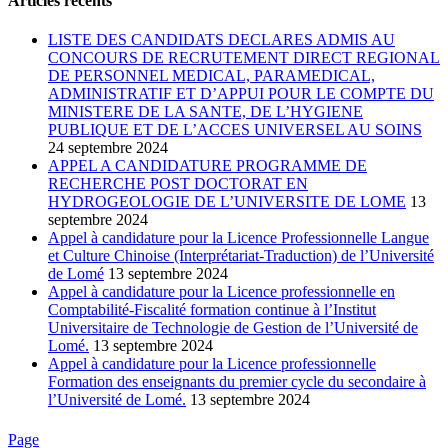
Articles récents
LISTE DES CANDIDATS DECLARES ADMIS AU
CONCOURS DE RECRUTEMENT DIRECT REGIONAL
DE PERSONNEL MEDICAL, PARAMEDICAL,
ADMINISTRATIF ET D’APPUI POUR LE COMPTE DU
MINISTERE DE LA SANTE, DE L’HYGIENE
PUBLIQUE ET DE L’ACCES UNIVERSEL AU SOINS
24 septembre 2024
APPEL A CANDIDATURE PROGRAMME DE
RECHERCHE POST DOCTORAT EN
HYDROGEOLOGIE DE L’UNIVERSITE DE LOME
13
septembre 2024
Appel à candidature pour la Licence Professionnelle Langue
et Culture Chinoise (Interprétariat-Traduction) de l’Université
de Lomé
13 septembre 2024
Appel à candidature pour la Licence professionnelle en
Comptabilité-Fiscalité formation continue à l’Institut
Universitaire de Technologie de Gestion de l’Université de
Lomé.
13 septembre 2024
Appel à candidature pour la Licence professionnelle
Formation des enseignants du premier cycle du secondaire à
l’Université de Lomé.
13 septembre 2024
Page