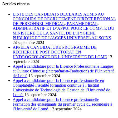
Articles récents
LISTE DES CANDIDATS DECLARES ADMIS AU
CONCOURS DE RECRUTEMENT DIRECT REGIONAL
DE PERSONNEL MEDICAL, PARAMEDICAL,
ADMINISTRATIF ET D’APPUI POUR LE COMPTE DU
MINISTERE DE LA SANTE, DE L’HYGIENE
PUBLIQUE ET DE L’ACCES UNIVERSEL AU SOINS
24 septembre 2024
APPEL A CANDIDATURE PROGRAMME DE
RECHERCHE POST DOCTORAT EN
HYDROGEOLOGIE DE L’UNIVERSITE DE LOME
13
septembre 2024
Appel à candidature pour la Licence Professionnelle Langue
et Culture Chinoise (Interprétariat-Traduction) de l’Université
de Lomé
13 septembre 2024
Appel à candidature pour la Licence professionnelle en
Comptabilité-Fiscalité formation continue à l’Institut
Universitaire de Technologie de Gestion de l’Université de
Lomé.
13 septembre 2024
Appel à candidature pour la Licence professionnelle
Formation des enseignants du premier cycle du secondaire à
l’Université de Lomé.
13 septembre 2024