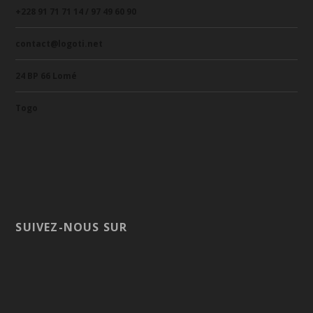
+228 91 71 71 14 / 97 49 60 90
contact@logoti.net
24 BP 66 Lomé
Togo
SUIVEZ-NOUS SUR