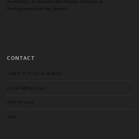
formation, la reussite des études, l’emploi et
l’entrepreneuriat des jeunes
CONTACT
+228 91 71 71 14 / 97 49 60 90
contact@logoti.net
24 BP 66 Lomé
Togo