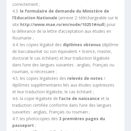
correctement ;
4.3.
le formulaire de demande du Ministère de
l’Education Nationale
(annexe 2: téléchargeable sur le
site
http://www.mae.ro/en/node/10251#null
) pour
la délivrance de la lettre d’acceptation aux études en
Roumanie ;
4.4. les copies légalisé des
diplômes obtenus
(diplôme
de baccalauréat ou son équivalent + licence, master,
doctorat le cas échéant) et leur traduction légalisée
dans l’une des langues suivantes : anglais, Français ou
roumain, si nécessaire ;
4.5. les copies légalisées des
relevés de notes
/
diplômes supplémentaires liés aux études supérieures
et leur traduction légalisée, le cas échéant ;
4.6. la copie légalisée de
l’acte de naissance
et la
traduction certifiée conforme dans l’une des langues
suivantes : anglais, Français ou roumain ;
4.7. les photocopies des
3 premières pages du
passeport
;