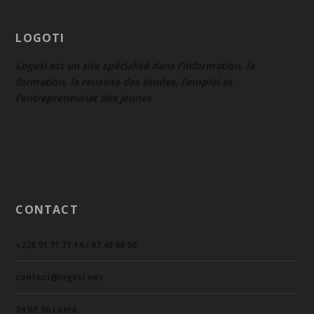
LOGOTI
Logoti est un site spécialisé dans l’information, la
formation, la reussite des études, l’emploi et
l’entrepreneuriat des jeunes
CONTACT
+228 91 71 71 14 / 97 49 60 90
contact@logoti.net
24 BP 66 Lomé