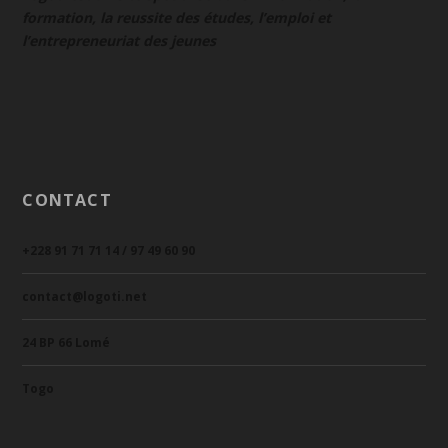
formation, la reussite des études, l’emploi et
l’entrepreneuriat des jeunes
CONTACT
+228 91 71 71 14 / 97 49 60 90
contact@logoti.net
24 BP 66 Lomé
Togo