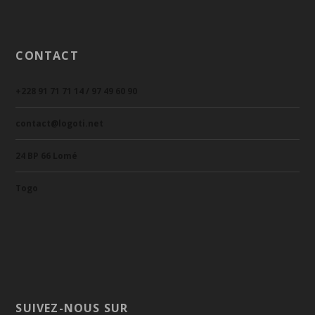
CONTACT
+228 91 71 71 14 / 97 49 60 90
contact@logoti.net
24 BP 66 Lomé
Togo
SUIVEZ-NOUS SUR