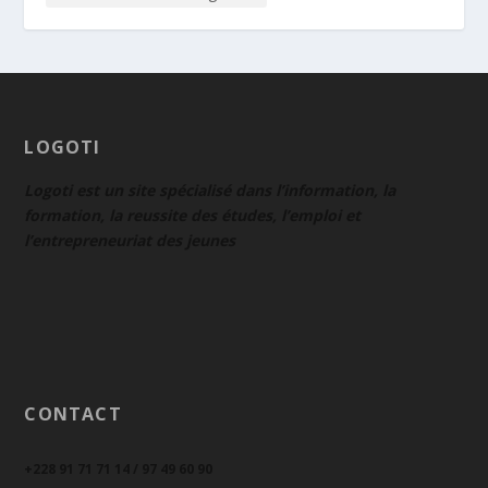
LOGOTI
Logoti est un site spécialisé dans l’information, la
formation, la reussite des études, l’emploi et
l’entrepreneuriat des jeunes
CONTACT
+228 91 71 71 14 / 97 49 60 90