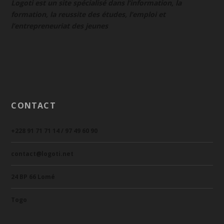
Logoti est un site spécialisé dans l’information, la
formation, la reussite des études, l’emploi et
l’entrepreneuriat des jeunes
CONTACT
+228 91 71 71 14 / 97 49 60 90
contact@logoti.net
24 BP 66 Lomé
Togo