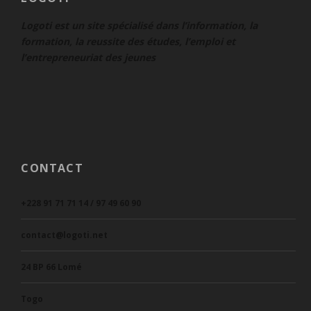
Logoti est un site spécialisé dans l’information, la
formation, la reussite des études, l’emploi et
l’entrepreneuriat des jeunes
CONTACT
+228 91 71 71 14 / 97 49 60 90
contact@logoti.net
24 BP 66 Lomé
Togo