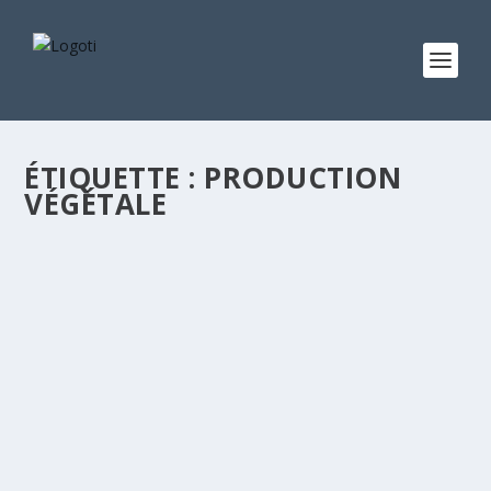
ÉTIQUETTE :
PRODUCTION
VÉGÉTALE
BTS AGRICULTURE PRODUCTION VEGETALE
par
logoti
|
Août 22, 2021
|
Filières
|
0
|
Diplôme : BTS Domaine : Agriculture production végétale
Condition d’entrée : Baccalauréat G2, A4, C, D
recommandé Le BTS Agronomie et productions
végétales (APV) vous sensibilise aux enjeux de la gestion
du sol, de la...