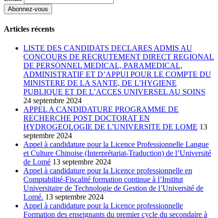
Articles récents
LISTE DES CANDIDATS DECLARES ADMIS AU
CONCOURS DE RECRUTEMENT DIRECT REGIONAL
DE PERSONNEL MEDICAL, PARAMEDICAL,
ADMINISTRATIF ET D’APPUI POUR LE COMPTE DU
MINISTERE DE LA SANTE, DE L’HYGIENE
PUBLIQUE ET DE L’ACCES UNIVERSEL AU SOINS
24 septembre 2024
APPEL A CANDIDATURE PROGRAMME DE
RECHERCHE POST DOCTORAT EN
HYDROGEOLOGIE DE L’UNIVERSITE DE LOME
13
septembre 2024
Appel à candidature pour la Licence Professionnelle Langue
et Culture Chinoise (Interprétariat-Traduction) de l’Université
de Lomé
13 septembre 2024
Appel à candidature pour la Licence professionnelle en
Comptabilité-Fiscalité formation continue à l’Institut
Universitaire de Technologie de Gestion de l’Université de
Lomé.
13 septembre 2024
Appel à candidature pour la Licence professionnelle
Formation des enseignants du premier cycle du secondaire à