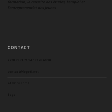
formation, la reussite des études, l’emploi et
l’entrepreneuriat des jeunes
CONTACT
+228 91 71 71 14 / 97 49 60 90
contact@logoti.net
24 BP 66 Lomé
Togo