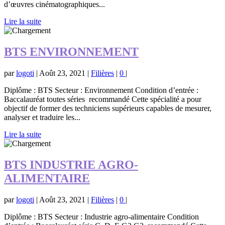
d’œuvres cinématographiques...
Lire la suite
BTS ENVIRONNEMENT
par
logoti
|
Août 23, 2021
|
Filières
|
0
|
Diplôme : BTS Secteur : Environnement Condition d’entrée :
Baccalauréat toutes séries recommandé Cette spécialité a pour
objectif de former des techniciens supérieurs capables de mesurer,
analyser et traduire les...
Lire la suite
BTS INDUSTRIE AGRO-
ALIMENTAIRE
par
logoti
|
Août 23, 2021
|
Filières
|
0
|
Diplôme : BTS Secteur : Industrie agro-alimentaire Condition