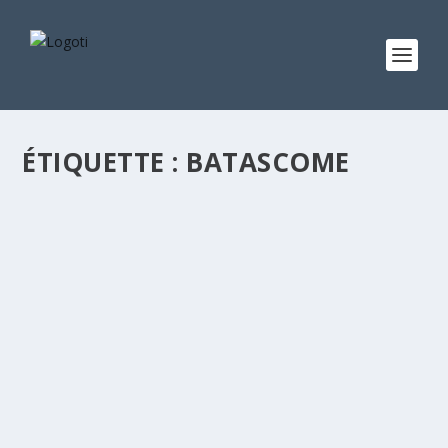
ÉTIQUETTE :
BATASCOME
ISTA
par
Boris Avidouté
|
Mai 22, 2019
|
Annuaire des universités
|
0
|
INSTITUT DES SCIENCES, TECHNOLOGIES ET ARTS
(ISTA-KARA) Privé ISTA Kara, Batascom (derrière l’EPP
Centrale de Kara) Tel : (+228) 26 60 05 41...
LIRE LA SUITE