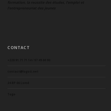
formation, la reussite des études, l’emploi et
l’entrepreneuriat des jeunes
CONTACT
+228 91 71 71 14 / 97 49 60 90
contact@logoti.net
24 BP 66 Lomé
Togo