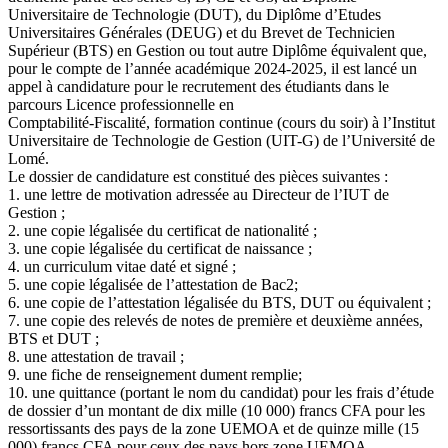
Universitaire de Technologie (DUT), du Diplôme d’Etudes
Universitaires Générales (DEUG) et du Brevet de Technicien
Supérieur (BTS) en Gestion ou tout autre Diplôme équivalent que,
pour le compte de l’année académique 2024-2025, il est lancé un
appel à candidature pour le recrutement des étudiants dans le
parcours Licence professionnelle en
Comptabilité-Fiscalité, formation continue (cours du soir) à l’Institut
Universitaire de Technologie de Gestion (UIT-G) de l’Université de
Lomé.
Le dossier de candidature est constitué des pièces suivantes :
1. une lettre de motivation adressée au Directeur de l’IUT de
Gestion ;
2. une copie légalisée du certificat de nationalité ;
3. une copie légalisée du certificat de naissance ;
4. un curriculum vitae daté et signé ;
5. une copie légalisée de l’attestation de Bac2;
6. une copie de l’attestation légalisée du BTS, DUT ou équivalent ;
7. une copie des relevés de notes de première et deuxième années,
BTS et DUT ;
8. une attestation de travail ;
9. une fiche de renseignement dument remplie;
10. une quittance (portant le nom du candidat) pour les frais d’étude
de dossier d’un montant de dix mille (10 000) francs CFA pour les
ressortissants des pays de la zone UEMOA et de quinze mille (15
000) francs CFA pour ceux des pays hors zone UEMOA.