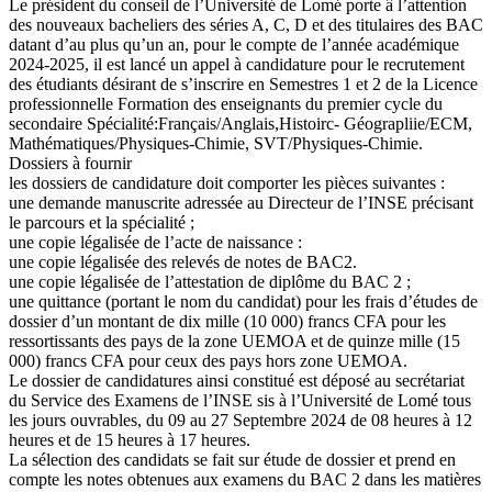
Le président du conseil de l’Université de Lomé porte â l’attention
des nouveaux bacheliers des séries A, C, D et des titulaires des BAC
datant d’au plus qu’un an, pour le compte de l’année académique
2024-2025, il est lancé un appel à candidature pour le recrutement
des étudiants désirant de s’inscrire en Semestres 1 et 2 de la Licence
professionnelle Formation des enseignants du premier cycle du
secondaire Spécialité:Français/Anglais,Histoirc- Géograpliie/ECM,
Mathématiques/Physiques-Chimie, SVT/Physiques-Chimie.
Dossiers à fournir
les dossiers de candidature doit comporter les pièces suivantes :
une demande manuscrite adressée au Directeur de l’INSE précisant
le parcours et la spécialité ;
une copie légalisée de l’acte de naissance :
une copie légalisée des relevés de notes de BAC2.
une copie légalisée de l’attestation de diplôme du BAC 2 ;
une quittance (portant le nom du candidat) pour les frais d’études de
dossier d’un montant de dix mille (10 000) francs CFA pour les
ressortissants des pays de la zone UEMOA et de quinze mille (15
000) francs CFA pour ceux des pays hors zone UEMOA.
Le dossier de candidatures ainsi constitué est déposé au secrétariat
du Service des Examens de l’INSE sis à l’Université de Lomé tous
les jours ouvrables, du 09 au 27 Septembre 2024 de 08 heures à 12
heures et de 15 heures à 17 heures.
La sélection des candidats se fait sur étude de dossier et prend en
compte les notes obtenues aux examens du BAC 2 dans les matières