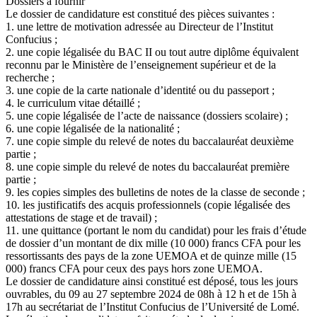
Dossiers à fournir
Le dossier de candidature est constitué des pièces suivantes :
1. une lettre de motivation adressée au Directeur de l’Institut
Confucius ;
2. une copie légalisée du BAC II ou tout autre diplôme équivalent
reconnu par le Ministère de l’enseignement supérieur et de la
recherche ;
3. une copie de la carte nationale d’identité ou du passeport ;
4. le curriculum vitae détaillé ;
5. une copie légalisée de l’acte de naissance (dossiers scolaire) ;
6. une copie légalisée de la nationalité ;
7. une copie simple du relevé de notes du baccalauréat deuxième
partie ;
8. une copie simple du relevé de notes du baccalauréat première
partie ;
9. les copies simples des bulletins de notes de la classe de seconde ;
10. les justificatifs des acquis professionnels (copie légalisée des
attestations de stage et de travail) ;
11. une quittance (portant le nom du candidat) pour les frais d’étude
de dossier d’un montant de dix mille (10 000) francs CFA pour les
ressortissants des pays de la zone UEMOA et de quinze mille (15
000) francs CFA pour ceux des pays hors zone UEMOA.
Le dossier de candidature ainsi constitué est déposé, tous les jours
ouvrables, du 09 au 27 septembre 2024 de 08h à 12 h et de 15h à
17h au secrétariat de l’Institut Confucius de l’Université de Lomé.