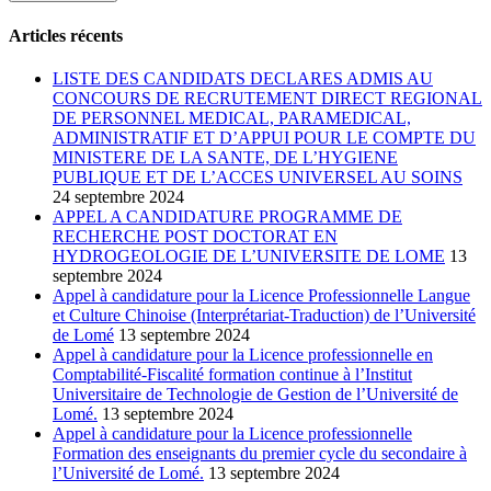
Articles récents
LISTE DES CANDIDATS DECLARES ADMIS AU
CONCOURS DE RECRUTEMENT DIRECT REGIONAL
DE PERSONNEL MEDICAL, PARAMEDICAL,
ADMINISTRATIF ET D’APPUI POUR LE COMPTE DU
MINISTERE DE LA SANTE, DE L’HYGIENE
PUBLIQUE ET DE L’ACCES UNIVERSEL AU SOINS
24 septembre 2024
APPEL A CANDIDATURE PROGRAMME DE
RECHERCHE POST DOCTORAT EN
HYDROGEOLOGIE DE L’UNIVERSITE DE LOME
13
septembre 2024
Appel à candidature pour la Licence Professionnelle Langue
et Culture Chinoise (Interprétariat-Traduction) de l’Université
de Lomé
13 septembre 2024
Appel à candidature pour la Licence professionnelle en
Comptabilité-Fiscalité formation continue à l’Institut
Universitaire de Technologie de Gestion de l’Université de
Lomé.
13 septembre 2024
Appel à candidature pour la Licence professionnelle
Formation des enseignants du premier cycle du secondaire à
l’Université de Lomé.
13 septembre 2024