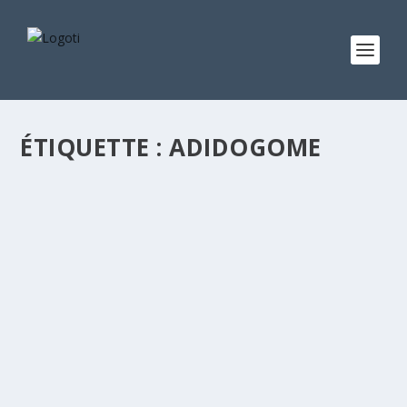
ÉTIQUETTE :
ADIDOGOME
UST-TG
par
Boris Avidouté
|
Mai 29, 2019
|
Annuaire des universités
|
0
|
Université des Sciences et Technologies du Togo (UST-
TG) Privé UST-TG Lomé, Noukafou (Boulevard Jean-
Paul II, en face la station Total) Lomé, Adidogomé
(VONS en face La Poste du Boulevard du 30 août) Lomé,
Djidjolé Cel :...