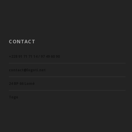
CONTACT
+228 91 71 71 14 / 97 49 60 90
contact@logoti.net
24 BP 66 Lomé
Togo