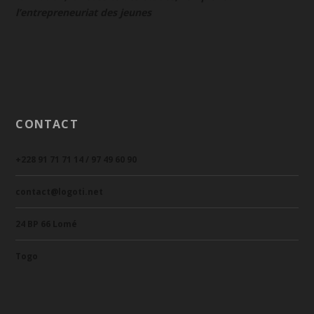
l’entrepreneuriat des jeunes
CONTACT
+228 91 71 71 14 / 97 49 60 90
contact@logoti.net
24 BP 66 Lomé
Togo