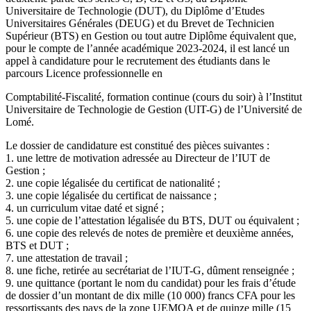
Universitaire de Technologie (DUT), du Diplôme d’Etudes
Universitaires Générales (DEUG) et du Brevet de Technicien
Supérieur (BTS) en Gestion ou tout autre Diplôme équivalent que,
pour le compte de l’année académique 2023-2024, il est lancé un
appel à candidature pour le recrutement des étudiants dans le
parcours Licence professionnelle en
Comptabilité-Fiscalité, formation continue (cours du soir) à l’Institut
Universitaire de Technologie de Gestion (UIT-G) de l’Université de
Lomé.
Le dossier de candidature est constitué des pièces suivantes :
1. une lettre de motivation adressée au Directeur de l’IUT de
Gestion ;
2. une copie légalisée du certificat de nationalité ;
3. une copie légalisée du certificat de naissance ;
4. un curriculum vitae daté et signé ;
5. une copie de l’attestation légalisée du BTS, DUT ou équivalent ;
6. une copie des relevés de notes de première et deuxième années,
BTS et DUT ;
7. une attestation de travail ;
8. une fiche, retirée au secrétariat de l’IUT-G, dûment renseignée ;
9. une quittance (portant le nom du candidat) pour les frais d’étude
de dossier d’un montant de dix mille (10 000) francs CFA pour les
ressortissants des pays de la zone UEMOA et de quinze mille (15