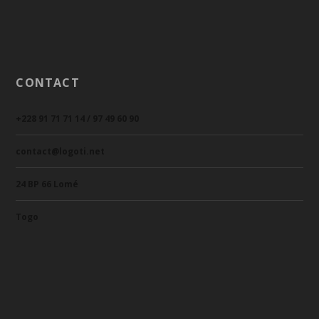
CONTACT
+228 91 71 71 14 / 97 49 60 90
contact@logoti.net
24 BP 66 Lomé
Togo