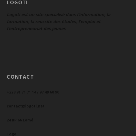
LOGOTI
Logoti est un site spécialisé dans l’information, la
formation, la reussite des études, l’emploi et
l’entrepreneuriat des jeunes
CONTACT
+228 91 71 71 14 / 97 49 60 90
contact@logoti.net
24 BP 66 Lomé
Togo