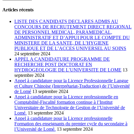
Articles récents
LISTE DES CANDIDATS DECLARES ADMIS AU
CONCOURS DE RECRUTEMENT DIRECT REGIONAL
DE PERSONNEL MEDICAL, PARAMEDICAL,
ADMINISTRATIF ET D’APPUI POUR LE COMPTE DU
MINISTERE DE LA SANTE, DE L’HYGIENE
PUBLIQUE ET DE L’ACCES UNIVERSEL AU SOINS
24 septembre 2024
APPEL A CANDIDATURE PROGRAMME DE
RECHERCHE POST DOCTORAT EN
HYDROGEOLOGIE DE L’UNIVERSITE DE LOME
13
septembre 2024
Appel à candidature pour la Licence Professionnelle Langue
et Culture Chinoise (Interprétariat-Traduction) de l’Université
de Lomé
13 septembre 2024
Appel à candidature pour la Licence professionnelle en
Comptabilité-Fiscalité formation continue à l’Institut
Universitaire de Technologie de Gestion de l’Université de
Lomé.
13 septembre 2024
Appel à candidature pour la Licence professionnelle
Formation des enseignants du premier cycle du secondaire à
l’Université de Lomé.
13 septembre 2024