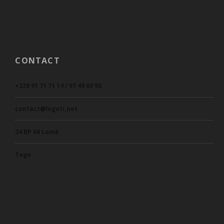
CONTACT
+228 91 71 71 14 / 97 49 60 90
contact@logoti.net
24 BP 66 Lomé
Togo