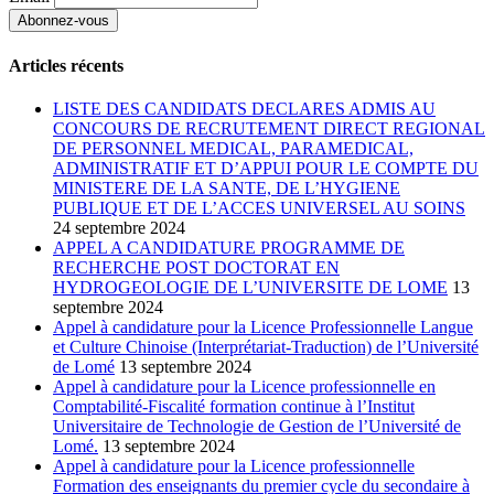
Articles récents
LISTE DES CANDIDATS DECLARES ADMIS AU
CONCOURS DE RECRUTEMENT DIRECT REGIONAL
DE PERSONNEL MEDICAL, PARAMEDICAL,
ADMINISTRATIF ET D’APPUI POUR LE COMPTE DU
MINISTERE DE LA SANTE, DE L’HYGIENE
PUBLIQUE ET DE L’ACCES UNIVERSEL AU SOINS
24 septembre 2024
APPEL A CANDIDATURE PROGRAMME DE
RECHERCHE POST DOCTORAT EN
HYDROGEOLOGIE DE L’UNIVERSITE DE LOME
13
septembre 2024
Appel à candidature pour la Licence Professionnelle Langue
et Culture Chinoise (Interprétariat-Traduction) de l’Université
de Lomé
13 septembre 2024
Appel à candidature pour la Licence professionnelle en
Comptabilité-Fiscalité formation continue à l’Institut
Universitaire de Technologie de Gestion de l’Université de
Lomé.
13 septembre 2024
Appel à candidature pour la Licence professionnelle
Formation des enseignants du premier cycle du secondaire à