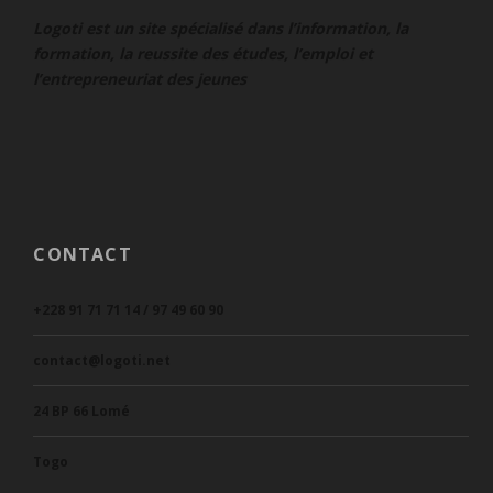
Logoti est un site spécialisé dans l’information, la
formation, la reussite des études, l’emploi et
l’entrepreneuriat des jeunes
CONTACT
+228 91 71 71 14 / 97 49 60 90
contact@logoti.net
24 BP 66 Lomé
Togo