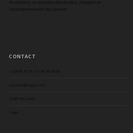
formation, la reussite des études, l’emploi et
l’entrepreneuriat des jeunes
CONTACT
+228 91 71 71 14 / 97 49 60 90
contact@logoti.net
24 BP 66 Lomé
Togo