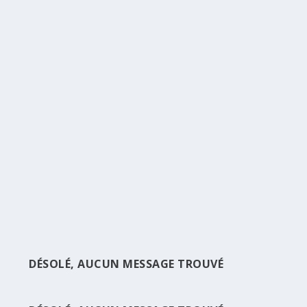
BTS GÉNIE CIVIL
par
Jobs
|
Sep 1, 2020
|
Filières
|
0
|
Diplôme : BTS Domaine : BTP Conditions d’entrée :
Baccalauréat série C, D, E, F4 recommandé Le BTS
Génie civil donne à l’étudiant, les compétences pour la
conception et la réalisation des projets de bâtiment en
prenant en compte...
LIRE LA SUITE
DÉSOLÉ, AUCUN MESSAGE TROUVÉ