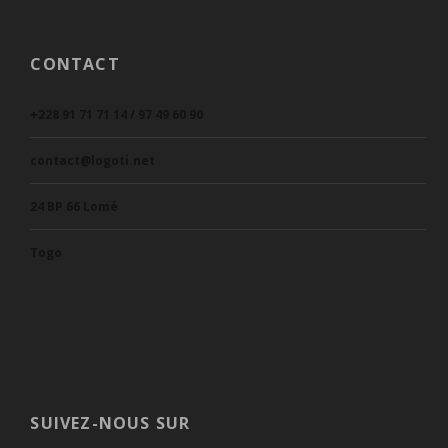
CONTACT
+228 91 71 71 14 / 97 49 60 90
contact@logoti.net
24 BP 66 Lomé
Togo
SUIVEZ-NOUS SUR