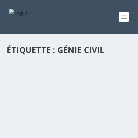
ÉTIQUETTE :
GÉNIE CIVIL
BTS GÉNIE CIVIL
par
logoti
|
Août 12, 2021
|
Filières
|
0
|
Diplôme : BTS Domaine : Génie civil Condition
d’entrée : Baccalauréat C, D, E, F4 recommandé Le BTS
Génie civil donne à l’étudiant, les compétences pour la
conception et la réalisation des projets de bâtiment en
prenant en...
LIRE LA SUITE