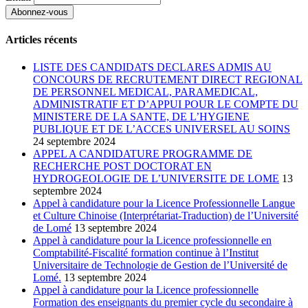
Articles récents
LISTE DES CANDIDATS DECLARES ADMIS AU
CONCOURS DE RECRUTEMENT DIRECT REGIONAL
DE PERSONNEL MEDICAL, PARAMEDICAL,
ADMINISTRATIF ET D’APPUI POUR LE COMPTE DU
MINISTERE DE LA SANTE, DE L’HYGIENE
PUBLIQUE ET DE L’ACCES UNIVERSEL AU SOINS
24 septembre 2024
APPEL A CANDIDATURE PROGRAMME DE
RECHERCHE POST DOCTORAT EN
HYDROGEOLOGIE DE L’UNIVERSITE DE LOME
13
septembre 2024
Appel à candidature pour la Licence Professionnelle Langue
et Culture Chinoise (Interprétariat-Traduction) de l’Université
de Lomé
13 septembre 2024
Appel à candidature pour la Licence professionnelle en
Comptabilité-Fiscalité formation continue à l’Institut
Universitaire de Technologie de Gestion de l’Université de
Lomé.
13 septembre 2024
Appel à candidature pour la Licence professionnelle
Formation des enseignants du premier cycle du secondaire à