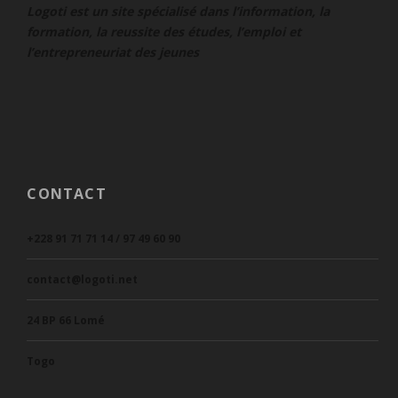
Logoti est un site spécialisé dans l’information, la
formation, la reussite des études, l’emploi et
l’entrepreneuriat des jeunes
CONTACT
+228 91 71 71 14 / 97 49 60 90
contact@logoti.net
24 BP 66 Lomé
Togo