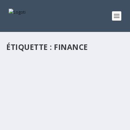
ÉTIQUETTE :
FINANCE
BTS FINANCE BANQUE
par
Jobs
|
Sep 4, 2020
|
Filières
|
0
|
Diplôme :BTS Domaine :Banque-Assurance Condition
d’entrée : Baccalauréat C, D, E, G2, G3 recommandé Le
Brevet de Technicien Supérieur Finance Banque a pour
but de former de futurs employés de banque ayant de
solides...
LIRE LA SUITE