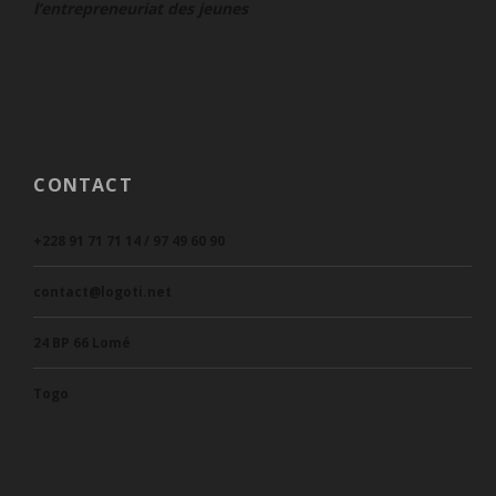
l’entrepreneuriat des jeunes
CONTACT
+228 91 71 71 14 / 97 49 60 90
contact@logoti.net
24 BP 66 Lomé
Togo