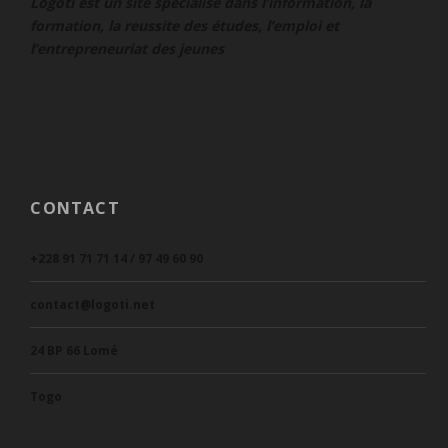
Logoti est un site spécialisé dans l’information, la
formation, la reussite des études, l’emploi et
l’entrepreneuriat des jeunes
CONTACT
+228 91 71 71 14 / 97 49 60 90
contact@logoti.net
24 BP 66 Lomé
Togo