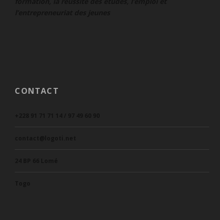
formation, la reussite des études, l’emploi et
l’entrepreneuriat des jeunes
CONTACT
+228 91 71 71 14 / 97 49 60 90
contact@logoti.net
24 BP 66 Lomé
Togo