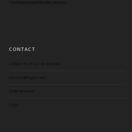
l’entrepreneuriat des jeunes
CONTACT
+228 91 71 71 14 / 97 49 60 90
contact@logoti.net
24 BP 66 Lomé
Togo