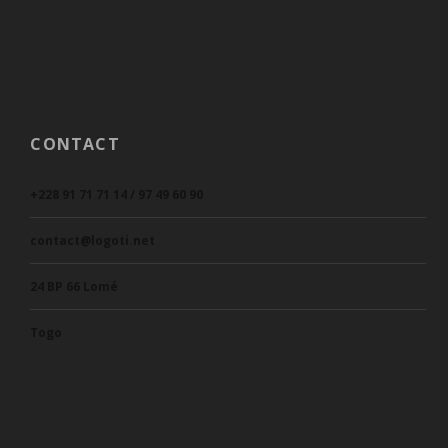
CONTACT
+228 91 71 71 14 / 97 49 60 90
contact@logoti.net
24 BP 66 Lomé
Togo