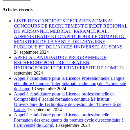
Articles récents
LISTE DES CANDIDATS DECLARES ADMIS AU
CONCOURS DE RECRUTEMENT DIRECT REGIONAL
DE PERSONNEL MEDICAL, PARAMEDICAL,
ADMINISTRATIF ET D’APPUI POUR LE COMPTE DU
MINISTERE DE LA SANTE, DE L’HYGIENE
PUBLIQUE ET DE L’ACCES UNIVERSEL AU SOINS
24 septembre 2024
APPEL A CANDIDATURE PROGRAMME DE
RECHERCHE POST DOCTORAT EN
HYDROGEOLOGIE DE L’UNIVERSITE DE LOME
13
septembre 2024
Appel à candidature pour la Licence Professionnelle Langue
et Culture Chinoise (Interprétariat-Traduction) de l’Université
de Lomé
13 septembre 2024
Appel à candidature pour la Licence professionnelle en
Comptabilité-Fiscalité formation continue à l’Institut
Universitaire de Technologie de Gestion de l’Université de
Lomé.
13 septembre 2024
Appel à candidature pour la Licence professionnelle
Formation des enseignants du premier cycle du secondaire à
l’Université de Lomé.
13 septembre 2024