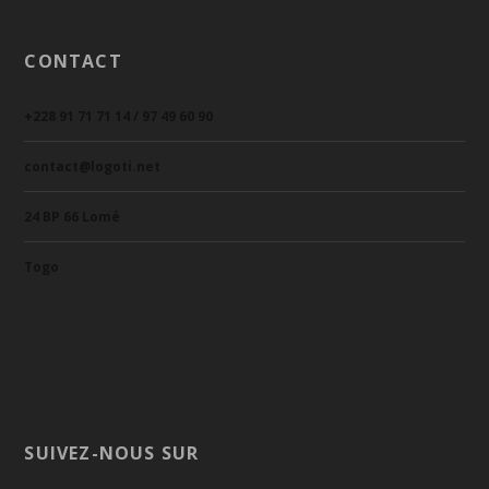
CONTACT
+228 91 71 71 14 / 97 49 60 90
contact@logoti.net
24 BP 66 Lomé
Togo
SUIVEZ-NOUS SUR