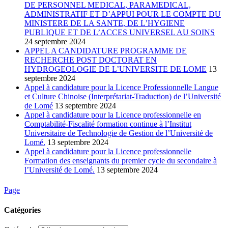
DE PERSONNEL MEDICAL, PARAMEDICAL,
ADMINISTRATIF ET D’APPUI POUR LE COMPTE DU
MINISTERE DE LA SANTE, DE L’HYGIENE
PUBLIQUE ET DE L’ACCES UNIVERSEL AU SOINS
24 septembre 2024
APPEL A CANDIDATURE PROGRAMME DE
RECHERCHE POST DOCTORAT EN
HYDROGEOLOGIE DE L’UNIVERSITE DE LOME
13
septembre 2024
Appel à candidature pour la Licence Professionnelle Langue
et Culture Chinoise (Interprétariat-Traduction) de l’Université
de Lomé
13 septembre 2024
Appel à candidature pour la Licence professionnelle en
Comptabilité-Fiscalité formation continue à l’Institut
Universitaire de Technologie de Gestion de l’Université de
Lomé.
13 septembre 2024
Appel à candidature pour la Licence professionnelle
Formation des enseignants du premier cycle du secondaire à
l’Université de Lomé.
13 septembre 2024
Page
Catégories