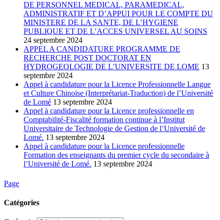
DE PERSONNEL MEDICAL, PARAMEDICAL,
ADMINISTRATIF ET D’APPUI POUR LE COMPTE DU
MINISTERE DE LA SANTE, DE L’HYGIENE
PUBLIQUE ET DE L’ACCES UNIVERSEL AU SOINS
24 septembre 2024
APPEL A CANDIDATURE PROGRAMME DE
RECHERCHE POST DOCTORAT EN
HYDROGEOLOGIE DE L’UNIVERSITE DE LOME
13
septembre 2024
Appel à candidature pour la Licence Professionnelle Langue
et Culture Chinoise (Interprétariat-Traduction) de l’Université
de Lomé
13 septembre 2024
Appel à candidature pour la Licence professionnelle en
Comptabilité-Fiscalité formation continue à l’Institut
Universitaire de Technologie de Gestion de l’Université de
Lomé.
13 septembre 2024
Appel à candidature pour la Licence professionnelle
Formation des enseignants du premier cycle du secondaire à
l’Université de Lomé.
13 septembre 2024
Page
Catégories